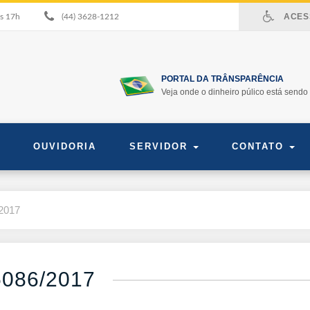
ACESS
às 17h
(44) 3628-1212
PORTAL DA TRÂNSPARÊNCIA
Veja onde o dinheiro púlico está sendo 
OUVIDORIA
SERVIDOR
CONTATO
/2017
5086/2017